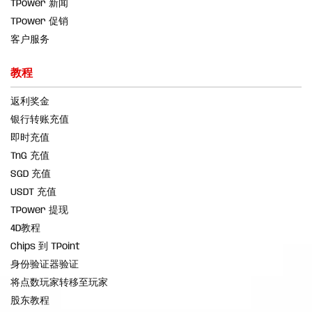
TPower 新闻
TPower 促销
客户服务
教程
返利奖金
银行转账充值
即时充值
TnG 充值
SGD 充值
USDT 充值
TPower 提现
4D教程
Chips 到 TPoint
身份验证器验证
将点数玩家转移至玩家
股东教程