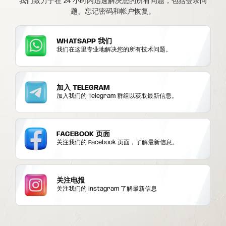
我们致力于在 24 小时内迅速解决您的所有问题，包括登录问
题、忘记密码和帐户恢复。
WHATSAPP 我们
我们在这里专业地解决您的所有技术问题。
加入 TELEGRAM
加入我们的 Telegram 群组以获取最新信息。
FACEBOOK 页面
关注我们的 Facebook 页面，了解最新信息。
关注电报
关注我们的 instagram 了解最新信息