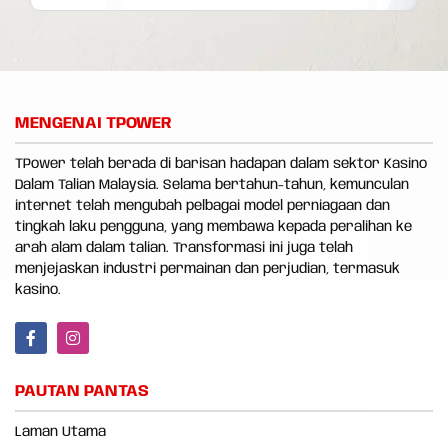
MENGENAI TPOWER
TPower telah berada di barisan hadapan dalam sektor Kasino
Dalam Talian Malaysia. Selama bertahun-tahun, kemunculan
internet telah mengubah pelbagai model perniagaan dan
tingkah laku pengguna, yang membawa kepada peralihan ke
arah alam dalam talian. Transformasi ini juga telah
menjejaskan industri permainan dan perjudian, termasuk
kasino.
PAUTAN PANTAS
Laman Utama