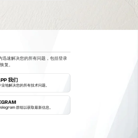
小时内迅速解决您的所有问题，包括登录
恢复。
APP 我们
专业地解决您的所有技术问题。
EGRAM
elegram 群组以获取最新信息。