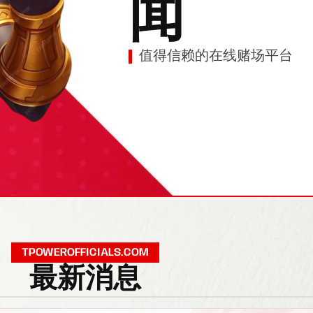
闻
值得信赖的在线赌场平台
TPOWEROFFICIALS.COM
最新消息