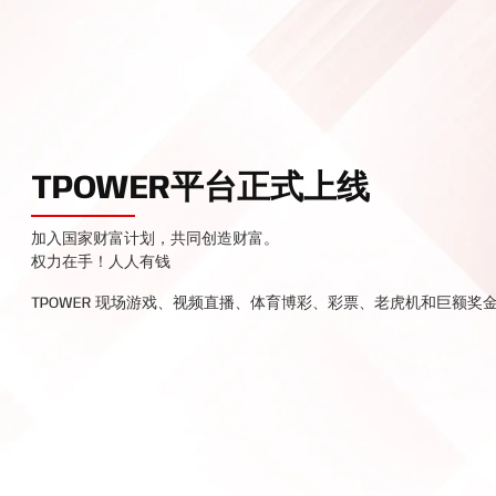
TPOWER平台正式上线
加入国家财富计划，共同创造财富。
权力在手！人人有钱
TPOWER 现场游戏、视频直播、体育博彩、彩票、老虎机和巨额奖