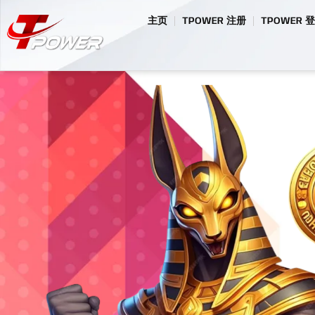
主页
TPOWER 注册
TPOWER 