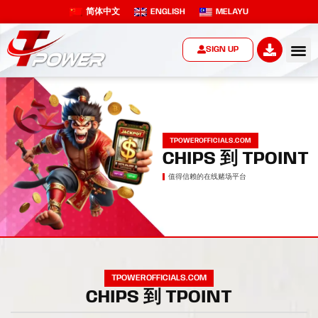
简体中文
ENGLISH
MELAYU
SIGN UP
TPOWEROFFICIALS.COM
CHIPS 到 TPOINT
值得信赖的在线赌场平台
TPOWEROFFICIALS.COM
CHIPS 到 TPOINT