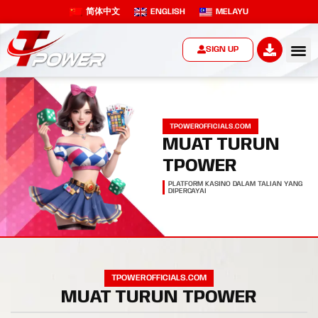
简体中文
ENGLISH
MELAYU
SIGN UP
TPOWEROFFICIALS.COM
MUAT TURUN
TPOWER
PLATFORM KASINO DALAM TALIAN YANG
DIPERCAYAI
TPOWEROFFICIALS.COM
MUAT TURUN TPOWER