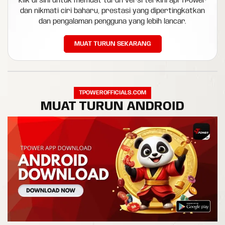
Klik di sini untuk memuat turun versi terkini apl TPower
dan nikmati ciri baharu, prestasi yang dipertingkatkan
dan pengalaman pengguna yang lebih lancar.
MUAT TURUN SEKARANG
TPOWEROFFICIALS.COM
MUAT TURUN ANDROID