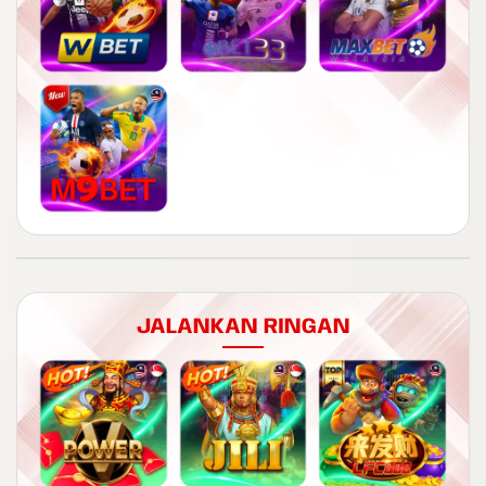
JALANKAN RINGAN