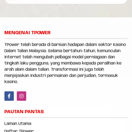
MENGENAI TPOWER
TPower telah berada di barisan hadapan dalam sektor Kasino
Dalam Talian Malaysia. Selama bertahun-tahun, kemunculan
internet telah mengubah pelbagai model perniagaan dan
tingkah laku pengguna, yang membawa kepada peralihan ke
arah alam dalam talian. Transformasi ini juga telah
menjejaskan industri permainan dan perjudian, termasuk
kasino.
PAUTAN PANTAS
Laman Utama
Daftar TPower