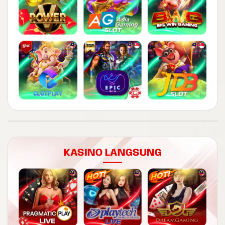
KASINO LANGSUNG