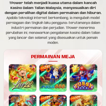
TPower telah menjadi kuasa utama dalam kancah
Kasino Dalam Talian Malaysia, menyesuaikan diri
dengan peralihan digital dalam permainan dan hiburan.
Apabila teknologi internet berkembang, ia mengubah model
perniagaan dan tingkah laku pengguna—terutamanya dalam
industri permainan dan perjudian. TPower menerima
perubahan ini, menawarkan pengalaman kasino dalam talian
yang lancar dan selamat yang disesuaikan untuk pemain
moden.
PERMAINAN MEJA