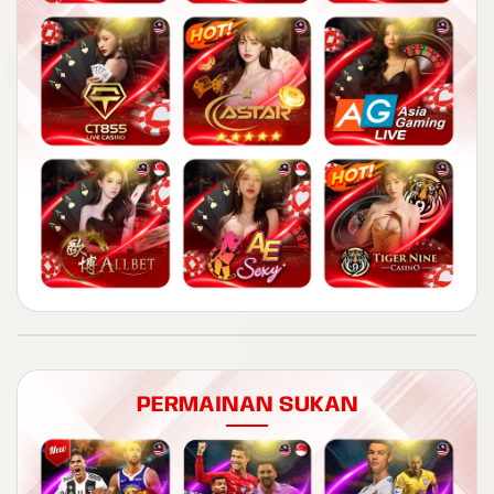
PERMAINAN SUKAN