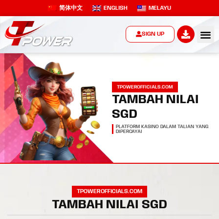
简体中文
ENGLISH
MELAYU
SIGN UP
TPOWEROFFICIALS.COM
TAMBAH NILAI
SGD
PLATFORM KASINO DALAM TALIAN YANG
DIPERCAYAI
TPOWEROFFICIALS.COM
TAMBAH NILAI SGD