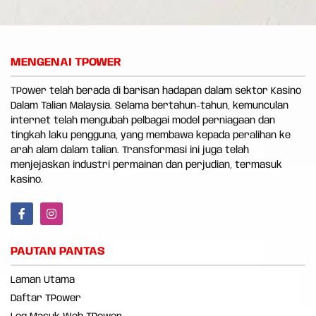
MENGENAI TPOWER
TPower telah berada di barisan hadapan dalam sektor Kasino
Dalam Talian Malaysia. Selama bertahun-tahun, kemunculan
internet telah mengubah pelbagai model perniagaan dan
tingkah laku pengguna, yang membawa kepada peralihan ke
arah alam dalam talian. Transformasi ini juga telah
menjejaskan industri permainan dan perjudian, termasuk
kasino.
PAUTAN PANTAS
Laman Utama
Daftar TPower