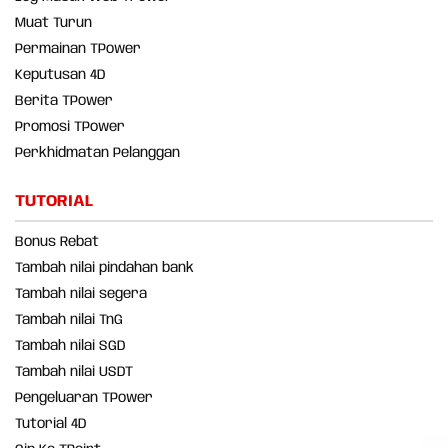
Muat Turun
Permainan TPower
Keputusan 4D
Berita TPower
Promosi TPower
Perkhidmatan Pelanggan
TUTORIAL
Bonus Rebat
Tambah nilai pindahan bank
Tambah nilai segera
Tambah nilai TnG
Tambah nilai SGD
Tambah nilai USDT
Pengeluaran TPower
Tutorial 4D