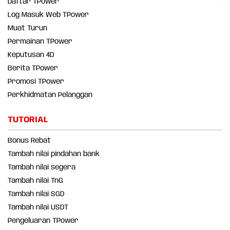
Daftar TPower
Log Masuk Web TPower
Muat Turun
Permainan TPower
Keputusan 4D
Berita TPower
Promosi TPower
Perkhidmatan Pelanggan
TUTORIAL
Bonus Rebat
Tambah nilai pindahan bank
Tambah nilai segera
Tambah nilai TnG
Tambah nilai SGD
Tambah nilai USDT
Pengeluaran TPower