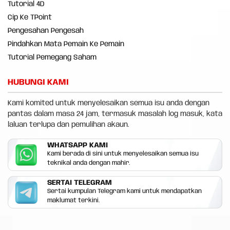
Tutorial 4D
Cip Ke TPoint
Pengesahan Pengesah
Pindahkan Mata Pemain Ke Pemain
Tutorial Pemegang Saham
HUBUNGI KAMI
Kami komited untuk menyelesaikan semua isu anda dengan
pantas dalam masa 24 jam, termasuk masalah log masuk, kata
laluan terlupa dan pemulihan akaun.
WHATSAPP KAMI
Kami berada di sini untuk menyelesaikan semua isu
teknikal anda dengan mahir.
SERTAI TELEGRAM
Sertai kumpulan Telegram kami untuk mendapatkan
maklumat terkini.