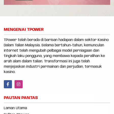
MENGENAI TPOWER
TPower telah berada di barisan hadapan dalam sektor Kasino
Dalam Talian Malaysia. Selama bertahun-tahun, kemunculan
internet telah mengubah pelbagai model perniagaan dan
tingkah laku pengguna, yang membawa kepada peralihan ke
arah alam dalam talian. Transformasi ini juga telah
menjejaskan industri permainan dan perjudian, termasuk
kasino.
PAUTAN PANTAS
Laman Utama